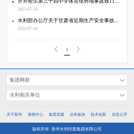
齐齐哈尔第三十四中学体育馆坍塌事故致11名师生遇难
2023-07-24
水利部办公厅关于甘肃省近期生产安全事故情况的通报
2022-07-14
1
集团网群
水利相关单位
关于新华
新闻中心
集团党建
业务板块
技术创新
信息公开
版权所有: 新华水利控股集团有限公司