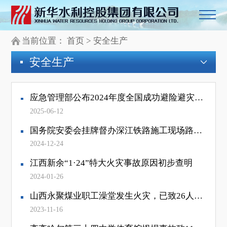
当前位置：
首页
>
安全生产
安全生产
应急管理部公布2024年度全国成功避险避灾典型案例
2025-06-12
国务院安委会挂牌督办深江铁路施工现场路面坍塌事故
2024-12-24
江西新余“1·24”特大火灾事故原因初步查明
2024-01-26
山西永聚煤业职工澡堂发生火灾，已致26人遇难！
2023-11-16