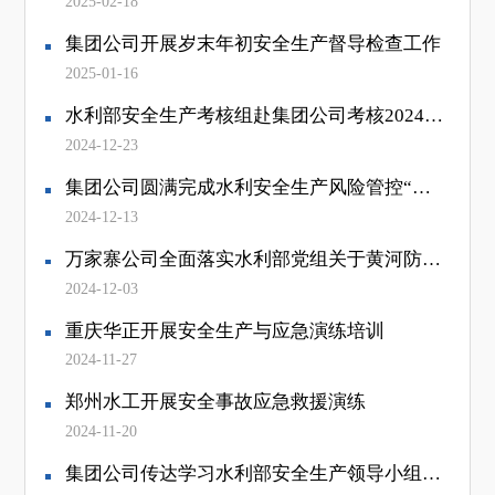
2025-02-18
集团公司开展岁末年初安全生产督导检查工作
2025-01-16
水利部安全生产考核组赴集团公司考核2024年度安全生产工作
2024-12-23
集团公司圆满完成水利安全生产风险管控“六项机制”全覆盖工作
2024-12-13
万家寨公司全面落实水利部党组关于黄河防凌工作要求严阵以待确保防凌安全
2024-12-03
重庆华正开展安全生产与应急演练培训
2024-11-27
郑州水工开展安全事故应急救援演练
2024-11-20
集团公司传达学习水利部安全生产领导小组扩大会议精神