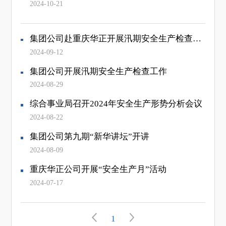
2024-10-21
集团公司赴重庆华正开展汛期安全生产检查工作
2024-09-12
集团公司开展汛期安全生产检查工作
2024-08-29
综合事业局召开2024年安全生产形势分析会议
2024-08-22
集团公司第九期“新华讲坛”开讲
2024-08-09
重庆华正公司开展“安全生产月”活动
2024-07-17
1