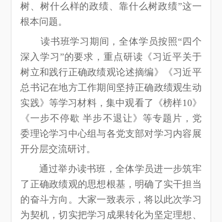
树、树什么样的政绩、靠什么树政绩”这一
根本问题。
读书班学习期间，全体学员按照“四个
深入学习”的要求，重点研读《习近平关于
树立和践行正确政绩观论述摘编》《习近平
总书记在地方工作期间坚持正确政绩观生动
实践》等学习材料，集中观看了《榜样10》
《一步不停歇 半步不退让》等专题片，党
委理论学习中心组与各党支部对学习内容展
开分层交流研讨。
通过举办读书班，全体学员进一步筑牢
了正确政绩观的思想根基，明确了实干担当
的奋斗方向。大家一致表示，将以此次学习
为契机，切实把学习成果转化为坚定理想、