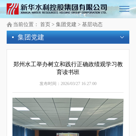
当前位置：
首页
>
集团党建
>
基层动态
集团党建
郑州水工举办树立和践行正确政绩观学习教
育读书班
发布时间：2026/03/27 16:27:00