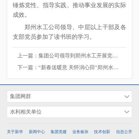
锤炼党性、指导实践、推动事业发展的实际
成效。
郑州水工公司领导、中层以上干部及各
支部党员参加了读书班的学习。
上一篇：集团公司领导到郑州水工开展党建基层联系点工作
下一篇：“新春送暖意 关怀润心田”郑州水工开展春节慰问活动
集团网群
水利相关单位
关于新华
新闻中心
集团党建
业务板块
技术创新
信息公开