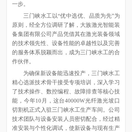
一步。
三门峡水工以“优中选优、品质为先”为
原则，经全方位调研了解，大族激光智能装
备集团有限公司产品凭借其在激光装备领域
的技术领先性、设备性能的卓越性以及完善
的服务体系脱颖而出，成为三门峡水工的合
作伙伴。
为确保新设备能迅速投产，三门峡水工
精心选派技术骨干接受专项培训，深入学习
了技术操作、数控编程、故障排查等核心技
能，今年10月，这台40000W光纤激光坡口
切割机正式入驻三门峡水工生产车间。公司
技术团队与设备安装人员密切配合，经过精
准安装与个性化调试，使新设备与现有生产