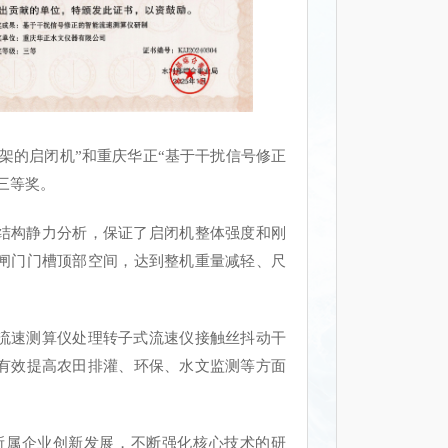
的启闭机”和重庆华正“基于干扰信号修正
三等奖。
构静力分析，保证了启闭机整体强度和刚
闸门门槽顶部空间，达到整机重量减轻、尺
速测算仪处理转子式流速仪接触丝抖动干
有效提高农田排灌、环保、水文监测等方面
属企业创新发展，不断强化核心技术的研