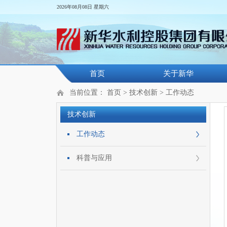
2026年08月08日 星期六
首页
关于新华
当前位置：
首页
>
技术创新
>
工作动态
技术创新
工作动态
科普与应用