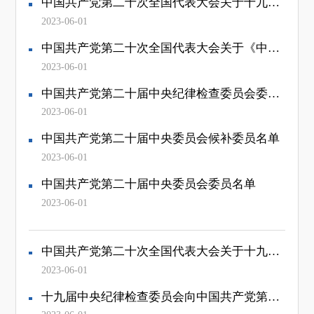
中国共产党第二十次全国代表大会关于十九届中央委员会报告的决议
2023-06-01
中国共产党第二十次全国代表大会关于《中国共产党章程（修正案）》的决议
2023-06-01
中国共产党第二十届中央纪律检查委员会委员名单
2023-06-01
中国共产党第二十届中央委员会候补委员名单
2023-06-01
中国共产党第二十届中央委员会委员名单
2023-06-01
中国共产党第二十次全国代表大会关于十九届中央纪律检查委员会工作报告的决议
2023-06-01
十九届中央纪律检查委员会向中国共产党第二十次全国代表大会的工作报告