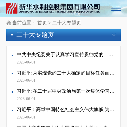
当前位置：
首页
>
二十大专题页
二十大专题页
中共中央纪委关于认真学习宣传贯彻党的二十大精神的通知
2023-06-01
习近平:为实现党的二十大确定的目标任务而团结奋斗
2023-06-01
习近平:在二十届中央政治局第一次集体学习时的讲话
2023-06-01
习近平：高举中国特色社会主义伟大旗帜 为全面建设社会主义现代化国家而团结奋斗——在中国共产党第二十次全国代表大会上的报告
2023-06-01