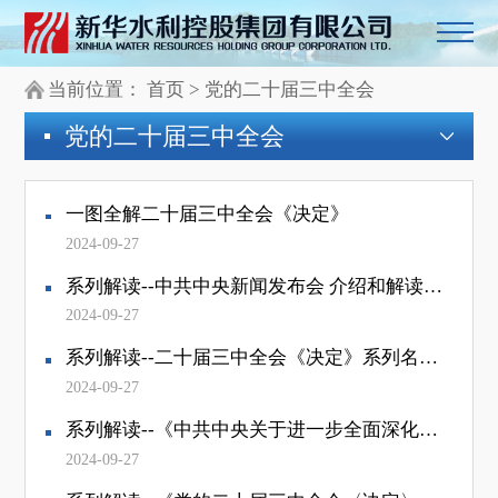
当前位置：
首页
>
党的二十届三中全会
党的二十届三中全会
一图全解二十届三中全会《决定》
2024-09-27
系列解读--中共中央新闻发布会 介绍和解读二十届三中全会精神
2024-09-27
系列解读--二十届三中全会《决定》系列名词解读
2024-09-27
系列解读--《中共中央关于进一步全面深化改革、推进中国式现代化的决定》辅导读本 电子书
2024-09-27